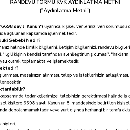
RANDEVU FORMU KVK AYDINLATMA METNİ
("Aydınlatma Metni")
"
6698 sayılı Kanun
") uyarınca, kişisel verileriniz; veri sorum
ağıda açıklanan kapsamda işlenmektedir.
kuki Sebebi Nedir?
halinde kimlik bilgilerini, iletişim bilgilerinizi, randevu bilgilerini
, "ilgili kişinin kendisi tarafından alenileştirilmiş olması", "hakları
ayalı olarak toplamakta ve işlemektedir.
mektedir?
arşılanması, mesajınızın alınması, talep ve isteklerinizin anlaşılmas
şlenecektir.
tarılabilir?
eri kapsamında tedarikçilerimize; talebinizin gerektirmesi halinde i
zel kişilere 6698 sayılı Kanun'un 8. maddesinde belirtilen kişisel
 dışında depolanmamaktadır veya yurt dışında herhangi bir tarafa ak
hipleri;