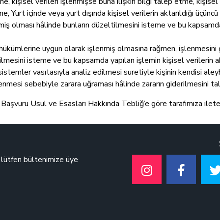
me, kişisel verileri işlenmişse buna ilişkin bilgi talep etme, kişise
, Yurt içinde veya yurt dışında kişisel verilerin aktarıldığı üçüncü k
nmiş olması hâlinde bunların düzeltilmesini isteme ve bu kapsamda y
n hükümlerine uygun olarak işlenmiş olmasına rağmen, işlenmesini
dilmesini isteme ve bu kapsamda yapılan işlemin kişisel verilerin akt
istemler vasıtasıyla analiz edilmesi suretiyle kişinin kendisi aley
şlenmesi sebebiyle zarara uğraması hâlinde zararın giderilmesini ta
Başvuru Usul ve Esasları Hakkında Tebliğ’e göre tarafımıza iletebi
n lütfen bültenimize üye