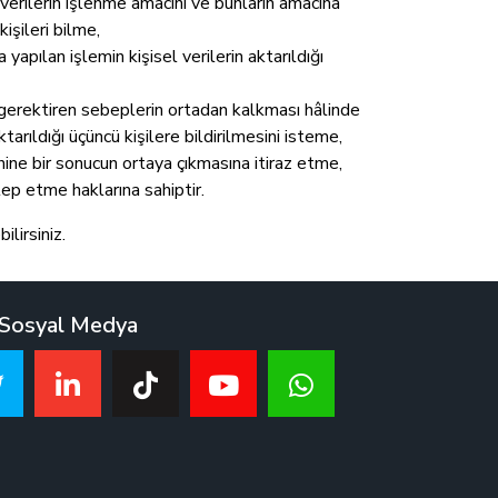
l verilerin işlenme amacını ve bunların amacına
işileri bilme,
apılan işlemin kişisel verilerin aktarıldığı
 gerektiren sebeplerin ortadan kalkması hâlinde
arıldığı üçüncü kişilere bildirilmesini isteme,
hine bir sonucun ortaya çıkmasına itiraz etme,
lep etme haklarına sahiptir.
lirsiniz.
Sosyal Medya