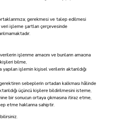
ş ortaklarımıza; gerekmesi ve talep edilmesi
 veri işleme şartları çerçevesinde
tarılmamaktadır.
l verilerin işlenme amacını ve bunların amacına
işileri bilme,
apılan işlemin kişisel verilerin aktarıldığı
 gerektiren sebeplerin ortadan kalkması hâlinde
arıldığı üçüncü kişilere bildirilmesini isteme,
hine bir sonucun ortaya çıkmasına itiraz etme,
lep etme haklarına sahiptir.
lirsiniz.