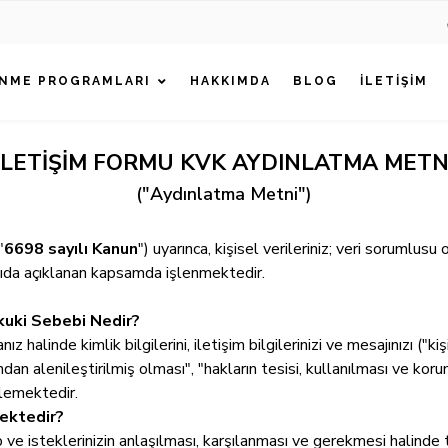
NME PROGRAMLARI
HAKKIMDA
BLOG
İLETIŞIM
İLETİŞİM FORMU KVK AYDINLATMA METN
("Aydınlatma Metni")
"
6698 sayılı Kanun
") uyarınca, kişisel verileriniz; veri sorumlu
ağıda açıklanan kapsamda işlenmektedir.
kuki Sebebi Nedir?
 halinde kimlik bilgilerini, iletişim bilgilerinizi ve mesajınızı ("k
arafından alenileştirilmiş olması", "hakların tesisi, kullanılması ve k
lemektedir.
mektedir?
ep ve isteklerinizin anlaşılması, karşılanması ve gerekmesi halinde t