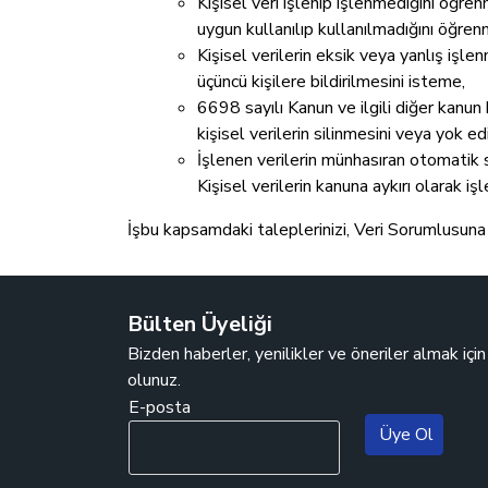
Kişisel veri işlenip işlenmediğini öğren
uygun kullanılıp kullanılmadığını öğrenme
Kişisel verilerin eksik veya yanlış işle
üçüncü kişilere bildirilmesini isteme,
6698 sayılı Kanun ve ilgili diğer kanu
kişisel verilerin silinmesini veya yok e
İşlenen verilerin münhasıran otomatik s
Kişisel verilerin kanuna aykırı olarak i
İşbu kapsamdaki taleplerinizi, Veri Sorumlusuna 
Bülten Üyeliği
Bizden haberler, yenilikler ve öneriler almak içi
olunuz.
E-posta