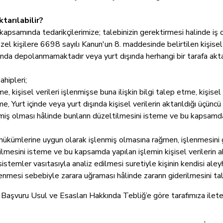
tarılabilir?
eri kapsamında tedarikçilerimize; talebinizin gerektirmesi halinde i
zel kişilere 6698 sayılı Kanun'un 8. maddesinde belirtilen kişisel
 dışında depolanmamaktadır veya yurt dışında herhangi bir tarafa ak
hipleri;
me, kişisel verileri işlenmişse buna ilişkin bilgi talep etme, kişise
, Yurt içinde veya yurt dışında kişisel verilerin aktarıldığı üçüncü k
nmiş olması hâlinde bunların düzeltilmesini isteme ve bu kapsamda y
n hükümlerine uygun olarak işlenmiş olmasına rağmen, işlenmesini
dilmesini isteme ve bu kapsamda yapılan işlemin kişisel verilerin akt
istemler vasıtasıyla analiz edilmesi suretiyle kişinin kendisi aley
şlenmesi sebebiyle zarara uğraması hâlinde zararın giderilmesini ta
Başvuru Usul ve Esasları Hakkında Tebliğ’e göre tarafımıza iletebi