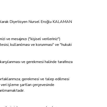
lusu olarak Diyetisyen Nursel Eroğlu KALAMAN
zi ve mesajınızı ("kişisel verileriniz")
n tesisi, kullanılması ve korunması" ve "hukuki
ı, karşılanması ve gerekmesi halinde tarafınıza
ş ortaklarımıza; gerekmesi ve talep edilmesi
 veri işleme şartları çerçevesinde
tarılmamaktadır.