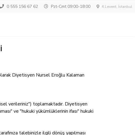
0 555 156 67 62
Pzt-Cmt 09:00-18:00
4.Levent, İstanbul
İ
su olarak Diyetisyen Nursel Eroğlu Kalaman
işisel verileriniz") toplamaktadır. Diyetisyen
orunması" ve "hukuki yükümlüklerinin ifası" hukuki
arafınıza talebinizle ilgili dönüş yapılması